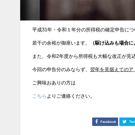
平成31年・令和１年分の所得税の確定申告につ
若干の余裕が御座います。
（駆け込みも場合に
また、令和2年度から所得税も大幅な改正が見
今回の申告分のみならず、
翌年を見据えてのア
ご興味おありの方は
こちら
よりご連絡ください。
Facebook
Twi