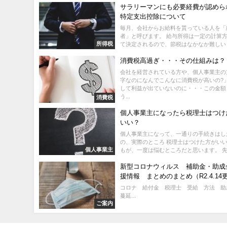
サラリーマンにも必要経費が認めら
特定支出控除について
毎月、会社からお給料を貰っている人を「
者」と呼びます。 給与所得は一定の計算
所得税
て決定されるので、節税はなかなか難しいと
消費税高過ぎ・・・その仕組みは？
会社を経営されている方や、個人事業主の
字なのになんでこんなに消費税が高いの?」
して利益が出ていないのに・・・この金額
う...
消費税
個人事業主になったら税理士はつけ
いい？
個人事業主になって、一通りの手続きはし
の、実際のところ 税理士はつけた方がいい
個人事業主
もが、一度は悩むところだと思います。 先に
新型コロナウィルス 補助金・助成
援情報 まとめのまとめ（R2.4.14
コロナ 給付金 税理士 受給 方法 助
蔓延...
ご案内