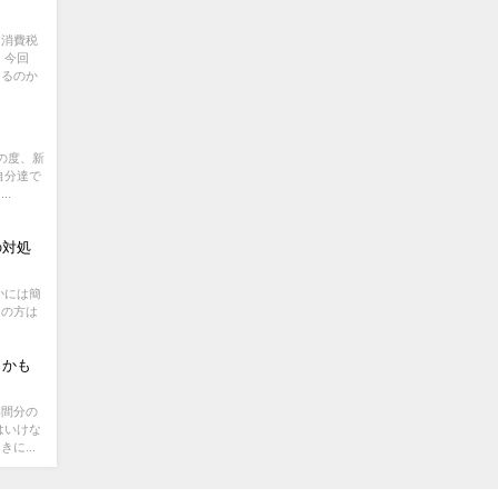
き消費税
 今回
あるのか
の度、新
自分達で
..
の対処
かには簡
くの方は
・かも
年間分の
はいけな
に...