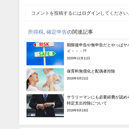
コメントを投稿するには
ログイン
してください
所得税
,
確定申告
の関連記事
期限後申告や無申告だとやっぱヤ
イ・・・!?
2020年12月11日
保育料無償化と配偶者控除
2018年9月21日
サラリーマンにも必要経費が認め
特定支出控除について
2018年8月19日