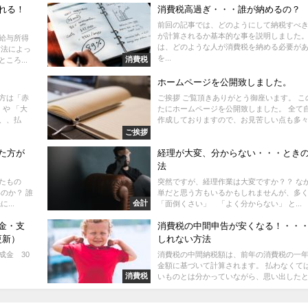
れる！
消費税高過ぎ・・・誰が納めるの？
前回の記事では、どのようにして納税すべ
が計算されるか基本的な事を説明しました。
給与所得
は、どのような人が消費税を納める必要が
方法によっ
を...
消費税
ころ...
ホームページを公開致しました。
方は「赤
ご挨拶 ご覧頂きありがとう御座います。 こ
や 「大
たにホームページを公開致しました。 全て
、、払
作成しておりますので、お見苦しい点も多々.
ご挨拶
た方が
経理が大変、分からない・・・とき
法
たもの
突然ですが、経理作業は大変ですか？？ な
のか？ 誰
単だと思う方もいるかもしれませんが、多
会計
...
「面倒くさい」 「よく分からない」 と...
金・支
消費税の中間申告が安くなる！・・
更新）
しれない方法
成金 30
消費税の中間納税額は、前年の消費税の一
金額に基づいて計算されます。 払わなくて
消費税
いものとは分かっていながら、思い出したとき