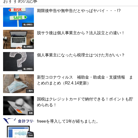
おすすめの記事
期限後申告や無申告だとやっぱヤバイ・・・!?
個人事業主
脱サラ後は個人事業主から？法人設立との違い！
個人事業主
個人事業主になったら税理士はつけた方がいい？
個人事業主
新型コロナウィルス 補助金・助成金・支援情報 ま
とめのまとめ（R2.4.14更新）
ご案内
国税はクレジットカードで納付できる！ポイントも貯
められる！
税務
freeeを導入して1年が経ちました。
freee