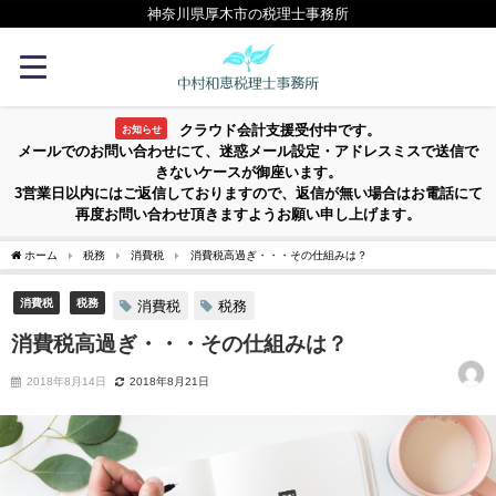
神奈川県厚木市の税理士事務所
クラウド会計支援受付中です。
お知らせ
メールでのお問い合わせにて、迷惑メール設定・アドレスミスで送信で
きないケースが御座います。
3営業日以内にはご返信しておりますので、返信が無い場合はお電話にて
再度お問い合わせ頂きますようお願い申し上げます。
ホーム
税務
消費税
消費税高過ぎ・・・その仕組みは？
消費税
税務
消費税
税務
消費税高過ぎ・・・その仕組みは？
2018年8月14日
2018年8月21日