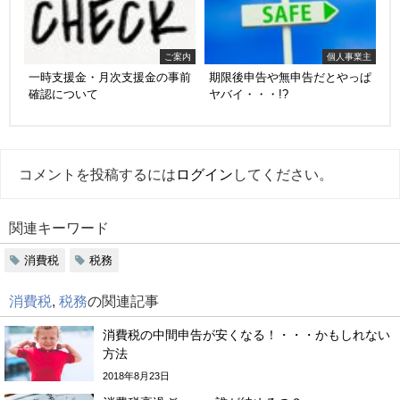
ご案内
個人事業主
一時支援金・月次支援金の事前
期限後申告や無申告だとやっぱ
確認について
ヤバイ・・・!?
コメントを投稿するには
ログイン
してください。
関連キーワード
消費税
税務
消費税
,
税務
の関連記事
消費税の中間申告が安くなる！・・・かもしれない
方法
2018年8月23日